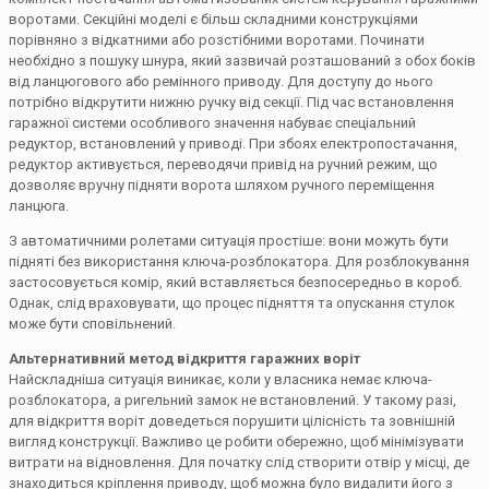
воротами. Секційні моделі є більш складними конструкціями
порівняно з відкатними або розстібними воротами. Починати
необхідно з пошуку шнура, який зазвичай розташований з обох боків
від ланцюгового або ремінного приводу. Для доступу до нього
потрібно відкрутити нижню ручку від секції. Під час встановлення
гаражної системи особливого значення набуває спеціальний
редуктор, встановлений у приводі. При збоях електропостачання,
редуктор активується, переводячи привід на ручний режим, що
дозволяє вручну підняти ворота шляхом ручного переміщення
ланцюга.
З автоматичними ролетами ситуація простіше: вони можуть бути
підняті без використання ключа-розблокатора. Для розблокування
застосовується комір, який вставляється безпосередньо в короб.
Однак, слід враховувати, що процес підняття та опускання стулок
може бути сповільнений.
Альтернативний метод відкриття гаражних воріт
Найскладніша ситуація виникає, коли у власника немає ключа-
розблокатора, а ригельний замок не встановлений. У такому разі,
для відкриття воріт доведеться порушити цілісність та зовнішній
вигляд конструкції. Важливо це робити обережно, щоб мінімізувати
витрати на відновлення. Для початку слід створити отвір у місці, де
знаходиться кріплення приводу, щоб можна було видалити його з