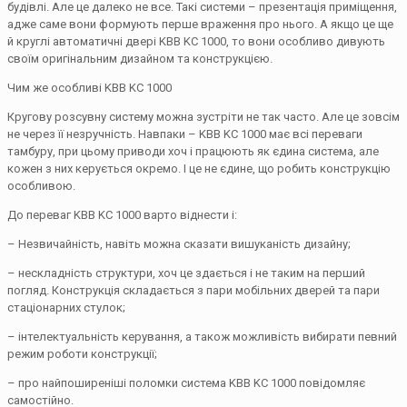
будівлі. Але це далеко не все. Такі системи – презентація приміщення,
адже саме вони формують перше враження про нього. А якщо це ще
й круглі автоматичні двері KBB KC 1000, то вони особливо дивують
своїм оригінальним дизайном та конструкцією.
Чим же особливі KBB KC 1000
Кругову розсувну систему можна зустріти не так часто. Але це зовсім
не через її незручність. Навпаки – KBB KC 1000 має всі переваги
тамбуру, при цьому приводи хоч і працюють як єдина система, але
кожен з них керується окремо. І це не єдине, що робить конструкцію
особливою.
До переваг KBB KC 1000 варто віднести і:
– Незвичайність, навіть можна сказати вишуканість дизайну;
– нескладність структури, хоч це здається і не таким на перший
погляд. Конструкція складається з пари мобільних дверей та пари
стаціонарних стулок;
– інтелектуальність керування, а також можливість вибирати певний
режим роботи конструкції;
– про найпоширеніші поломки система KBB KC 1000 повідомляє
самостійно.