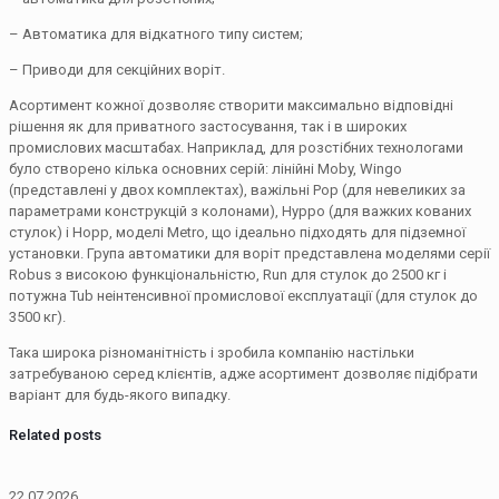
– Автоматика для відкатного типу систем;
– Приводи для секційних воріт.
Асортимент кожної дозволяє створити максимально відповідні
рішення як для приватного застосування, так і в широких
промислових масштабах. Наприклад, для розстібних технологами
було створено кілька основних серій: лінійні Moby, Wingo
(представлені у двох комплектах), важільні Pop (для невеликих за
параметрами конструкцій з колонами), Hyppo (для важких кованих
стулок) і Hopp, моделі Metro, що ідеально підходять для підземної
установки. Група автоматики для воріт представлена моделями серії
Robus з високою функціональністю, Run для стулок до 2500 кг і
потужна Tub неінтенсивної промислової експлуатації (для стулок до
3500 кг).
Така широка різноманітність і зробила компанію настільки
затребуваною серед клієнтів, адже асортимент дозволяє підібрати
варіант для будь-якого випадку.
Related posts
22.07.2026