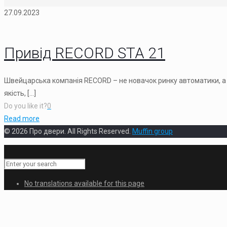
27.09.2023
Привід RECORD STA 21
Швейцарська компанія RECORD – не новачок ринку автоматики, а 
якість,
[…]
Do you like it?
0
Read more
© 2026 Про двери. All Rights Reserved.
Muffin group
No translations available for this page